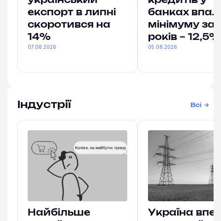
український
кредитів у
експорт в липні
банках впал
скоротився на
мінімуму за 
14%
років – 12,5%
07.08.2026
05.08.2026
Індустрії
Всі
Найбільше
Україна впе