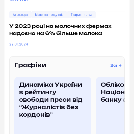
Агросфера
Молочна продукція
Тваринництво
У 2023 році на молочних фермах
надоєно на 6% більше молока
22.01.2024
Графіки
Всі
Динаміка України
Облікова
в рейтингу
Націонал
свободи преси від
банку за
“Журналістів без
кордонів”