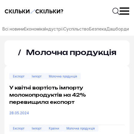
Скільки-скільки? — Медіа про суспільні дані
Введіть
Почати 
Всі новини
Економіка
Індустрії
Суспільство
Безпека
Дашборди
— С
Молочна продукція
Експорт
Імпорт
Молочна продукція
У квітні вартість імпорту
молокопродуктів на 42%
перевищила експорт
28.05.2024
соцмережах
Експорт
Імпорт
Країни
Молочна продукція