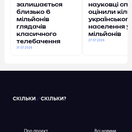
залишається
науковці спі
близько 6
оцінили кіль
мільйонів
українськог
глядачів
населення у
класичного
мільйонів
27.07.2026
телебачення
31.07.2026
Про проєкт
Всі новини