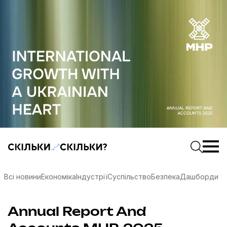
Скільки-скільки? — Медіа про суспільні дані
Введіть
Почати 
Всі новини
Економіка
Індустрії
Суспільство
Безпека
Дашборди
соцмережах
Annual Report And