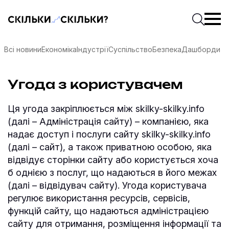
Скільки-скільки? — Медіа про суспільні дані
Введіть
Почати 
Всі новини
Економіка
Індустрії
Суспільство
Безпека
Дашборди
Угода з користувачем
Ця угода закріплюється між skilky-skilky.info
(далі – Адміністрація сайту) – компанією, яка
надає доступ і послуги сайту skilky-skilky.info
(далі – сайт), а також приватною особою, яка
відвідує сторінки сайту або користується хоча
б однією з послуг, що надаються в його межах
(далі – відвідувач сайту). Угода користувача
регулює використання ресурсів, сервісів,
соцмережах
функцій сайту, що надаються адміністрацією
сайту для отримання, розміщення інформації та