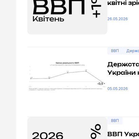
квітні зр
26.05.2026
ВВП
Держс
Держста
України 
05.05.2026
ВВП
ВВП Укра