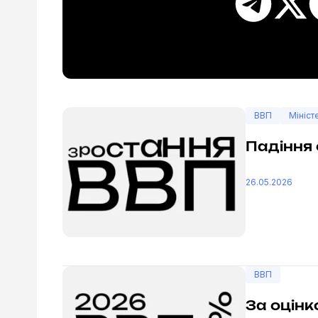
ВВП
Мініст
Падіння
26.05.2026
ВВП
За оцінк