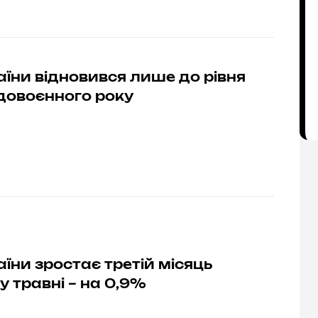
їни відновився лише до рівня
довоєнного року
їни зростає третій місяць
 у травні – на 0,9%