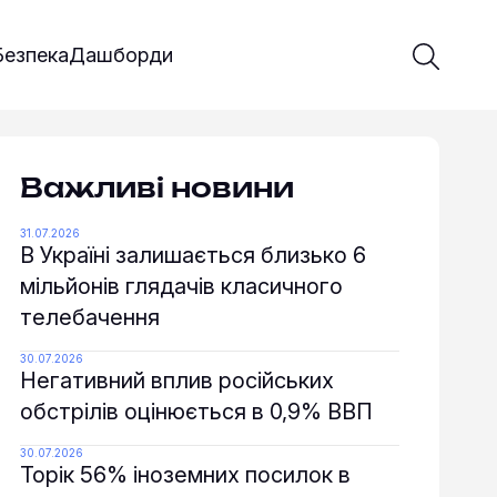
Введіть 
Почати 
Безпека
Дашборди
Важливі новини
31.07.2026
В Україні залишається близько 6
мільйонів глядачів класичного
телебачення
30.07.2026
Негативний вплив російських
обстрілів оцінюється в 0,9% ВВП
30.07.2026
Торік 56% іноземних посилок в