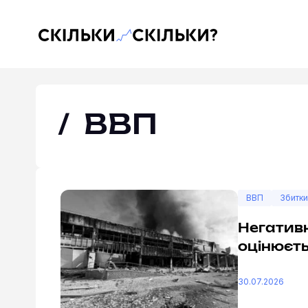
Скільки-скільки? — Медіа про суспільні дані
ВВП
ВВП
Збитки
Негативн
оцінюєть
30.07.2026