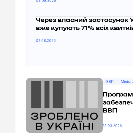
03.08.2026
Через власний застосунок 
вже купують 71% всіх квиткі
02.08.2026
ВВП
Мініст
Програми
забезпе
ВВП
13.03.2026