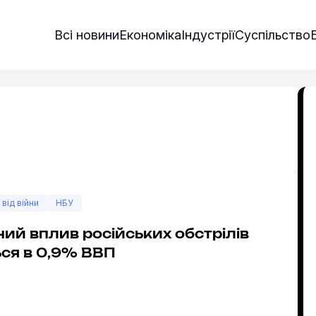
Всі новини
Економіка
Індустрії
Суспільство
 від війни
НБУ
ий вплив російських обстрілів
ся в 0,9% ВВП