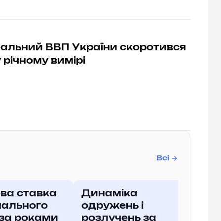
реальний ВВП України скоротився
у річному вимірі
Всі
ва ставка
Динаміка
нального
одружень і
 за роками
розлучень за