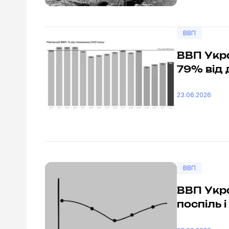
ВВП
ВВП Укра
79% від 
23.06.2026
ВВП
ВВП Укра
поспіль і