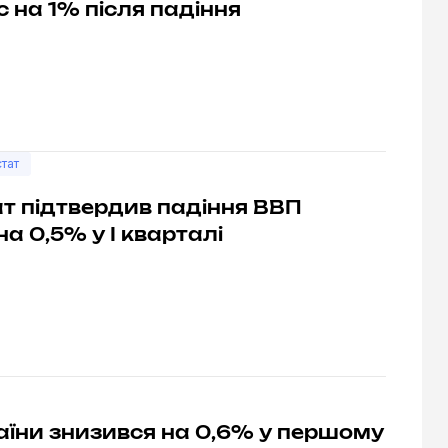
іс на 1% після падіння
тат
т підтвердив падіння ВВП
на 0,5% у I кварталі
їни знизився на 0,6% у першому