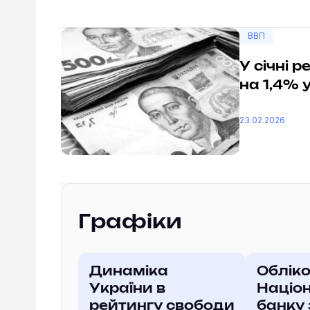
ВВП
У січні 
на 1,4% 
23.02.2026
Графіки
Динаміка
Обліко
України в
Націо
рейтингу свободи
банку