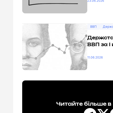
23.06.2026
ВВП
Держс
Держстат
ВВП за І
11.06.2026
Читайте більше 