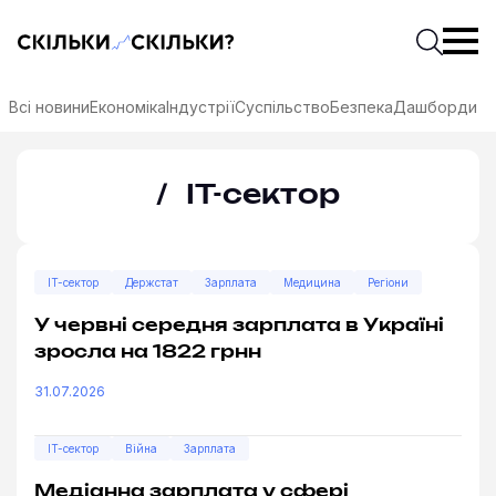
Скільки-скільки? — Медіа про суспільні дані
Введіть
Почати 
Всі новини
Економіка
Індустрії
Суспільство
Безпека
Дашборди
IT-сектор
IT-сектор
Держстат
Зарплата
Медицина
Регіони
У червні середня зарплата в Україні
зросла на 1822 грнн
31.07.2026
соцмережах
IT-сектор
Війна
Зарплата
Медіанна зарплата у сфері