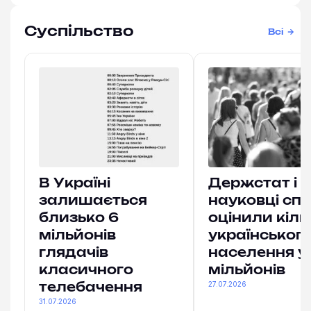
Суспільство
Всі
В Україні
Держстат і
залишається
науковці спі
близько 6
оцінили кіль
мільйонів
українськог
глядачів
населення у
класичного
мільйонів
27.07.2026
телебачення
31.07.2026