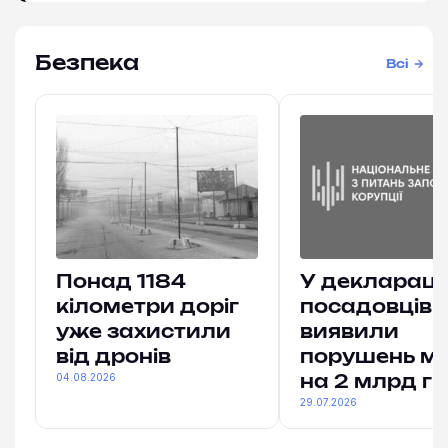
Безпека
Всі
Понад 1184
У деклараці
кілометри доріг
посадовців
уже захистили
виявили
від дронів
порушень м
04.08.2026
на 2 млрд гр
29.07.2026