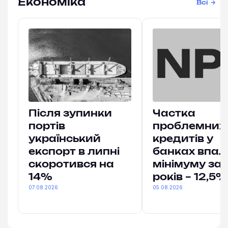
Економіка
Всі
Після зупинки
Частка
портів
проблемних
український
кредитів у
експорт в липні
банках впал
скоротився на
мінімуму за 
14%
років – 12,5%
07.08.2026
05.08.2026