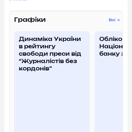
Графіки
Всі
Динаміка України
Облікова
в рейтингу
Націонал
свободи преси від
банку за
“Журналістів без
кордонів”