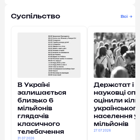
Суспільство
Всі
В Україні
Держстат і
залишається
науковці спі
близько 6
оцінили кіль
мільйонів
українськог
глядачів
населення у
класичного
мільйонів
27.07.2026
телебачення
31.07.2026