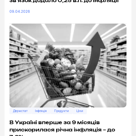
зв’язок додало 0,25 в.п. до інфляції
09.04.2026
Держстат
Інфляція
Продукти
Ціни
В Україні вперше за 9 місяців
прискорилася річна інфляція – до