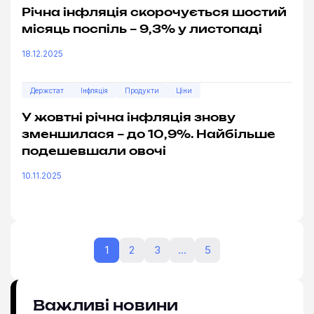
Річна інфляція скорочується шостий
місяць поспіль – 9,3% у листопаді
18.12.2025
Держстат
Інфляція
Продукти
Ціни
У жовтні річна інфляція знову
зменшилася – до 10,9%. Найбільше
подешевшали овочі
10.11.2025
1
2
3
…
5
Важливі новини