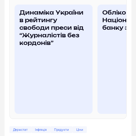
Динаміка України
Облікова
в рейтингу
Націонал
свободи преси від
банку за
“Журналістів без
кордонів”
Держстат
Інфляція
Продукти
Ціни