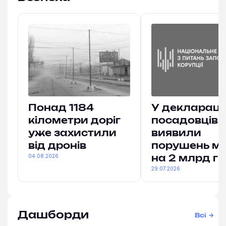
Понад 1184
У деклараці
кілометри доріг
посадовців
уже захистили
виявили
від дронів
порушень м
04.08.2026
на 2 млрд гр
29.07.2026
Дашборди
Всі