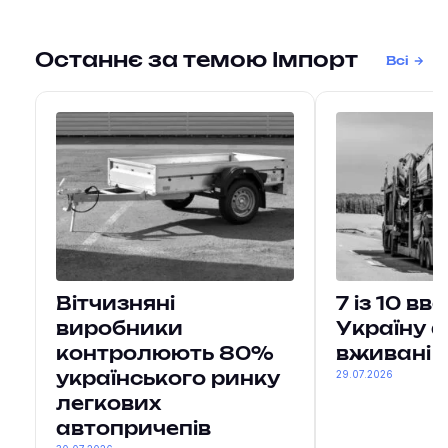
Останнє за темою Імпорт
Всі
Вітчизняні
7 із 10 вв
виробники
Україну а
контролюють 80%
вживані
29.07.2026
українського ринку
легкових
автопричепів