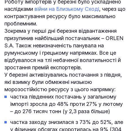
Роботу імпортерів у березні було ускладнено
наслідками
війни на Близькому Сході
, через що
контрактування ресурсу було максимально
проблемним.
Зокрема у перші дні березня відвантаження
призупинив найбільший постачальник – ORLEN
S.A. Також невизначеність панувала на
румунському і грецькому напрямках. Все це
відбувалося на тлі небаченої волатильності й
зростання премій експортерів.
У березні активізувались постачання з півдня,
які взимку були обмежені низькою
морозостійкістю ресурсу з цього напрямку:
частка південних постачань у загальному
імпорті зросла до 48% проти 27% у лютому
– до 276 тисяч тонн (у 2,3 раза більше)
частка заходу знизилася з 73% до 52%, але
у фізичних обсягах скоротилась на 9% (304