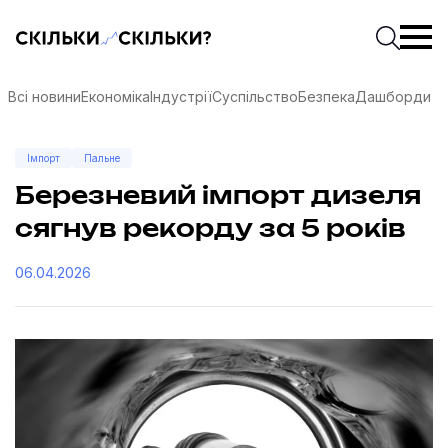
Скільки-скільки? — Медіа про суспільні дані
Введіть
Почати 
Всі новини
Економіка
Індустрії
Суспільство
Безпека
Дашборди
Імпорт
Пальне
Березневий імпорт дизеля
сягнув рекорду за 5 років
06.04.2026
соцмережах