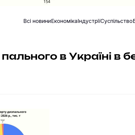
Всі новини
Економіка
Індустрії
Суспільство
пального в Україні в б