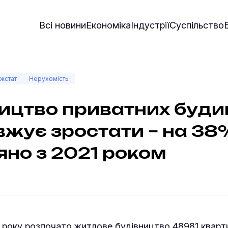
Всі новини
Економіка
Індустрії
Суспільство
жстат
Нерухомість
ицтво приватних буди
жує зростати – на 38
яно з 2021 роком
025 року розпочато житлове будівництво 48981 кварт