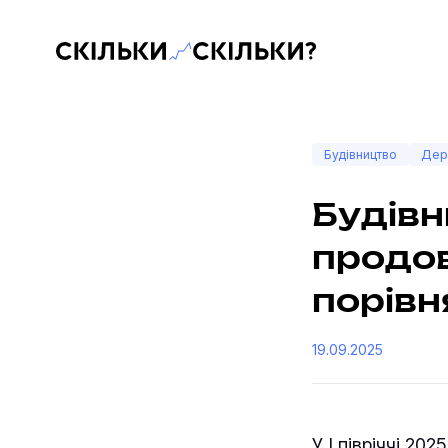
Скільки-скільки? — Медіа про суспільні дані
Будівництво
Дер
Будівн
продов
порівн
19.09.2025
У І півріччі 2