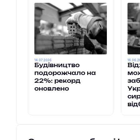
14.07.2026
16.06.2
Будівництво
Від
подорожчало на
мо
22%: рекорд
заб
оновлено
Укр
сир
ві