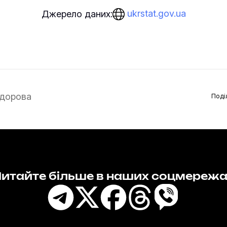
ukrstat.gov.ua
Джерело даних:
дорова
Поді
итайте більше в наших соцмереж