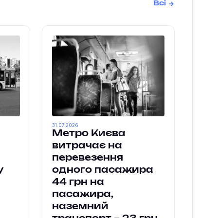
Всі
31.07.2026
Метро Києва
витрачає на
перевезення
у
одного пасажира
44 грн на
пасажира,
наземний