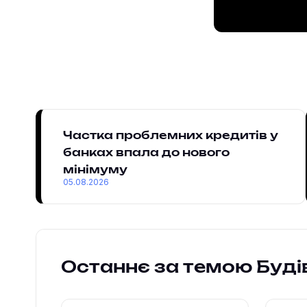
Частка проблемних кредитів у
банках впала до нового
мінімуму
05.08.2026
Останнє за темою Буд