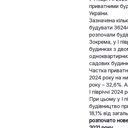
приватними буд
України.
Зазначена кільк
будувати 36244
розпочали буді
Зокрема, у І пі
будинках з дво
одноквартирних
садових будинкі
Частка приватни
2024 року на ни
року – 32,6%. А
І півріччі 2024 
При цьому у І п
будівництво пр
18,1% від загал
розпочато нове 
2021 року.