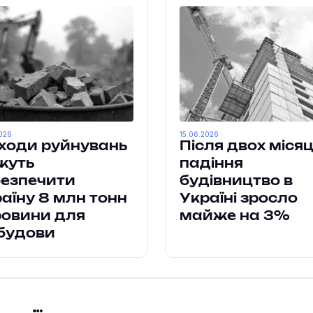
026
15.06.2026
ходи руйнувань
Після двох місяц
жуть
падіння
езпечити
будівництво в
аїну 8 млн тонн
Україні зросло
овини для
майже на 3%
дбудови