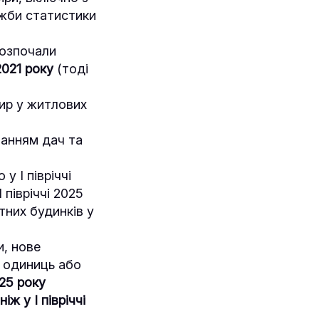
ужби статистики
 розпочали
2021 року
(тоді
тир у житлових
ванням дач та
у І півріччі
 півріччі 2025
атних будинків у
и, нове
5 одиниць або
025 року
ж у І півріччі