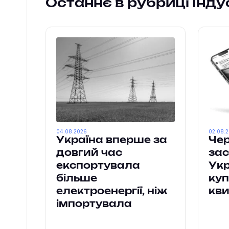
Останнє в рубриці Індус
04.08.2026
02.08.
Україна вперше за
Чер
довгий час
зас
експортувала
Укр
більше
куп
електроенергії, ніж
кви
імпортувала