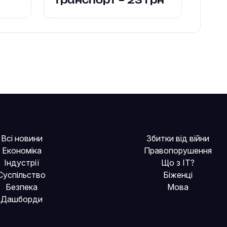
транспорт – 23 грн
Всі новини
Збитки від війни
Економіка
Правопорушення
Індустрії
Що з IT?
Суспільство
Біженці
Безпека
Мова
Дашборди