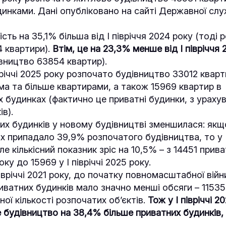
инками. Дані опубліковано на сайті Державної сл
ість на 35,1% більша від І півріччя 2024 року (тоді
 квартири).
Втім, це на 23,3% менше від І півріччя 
вництво 63854 квартир).
вріччі 2025 року розпочато будівництво 33012 квар
ма та більше квартирами, а також 15969 квартир в
 будинках (фактично це приватні будинки, з ураху
в).
х будинків у новому будівництві зменшилася: якщо 
х припадало 39,9% розпочатого будівництва, то у І
ле кількісний показник зріс на 10,5% – з 14451 прив
року до 15969 у І півріччі 2025 року.
івріччі 2021 року, до початку повномасштабної війн
иватних будинків мало значно менші обсяги – 1153
ьної кількості розпочатих об’єктів.
Тож у І півріччі 2
будівництво на 38,4% більше приватних будинків, ні