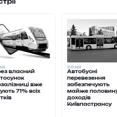
трії
2026
31.07.2026
ез власний
Автобусні
тосунок
перевезення
залізниці вже
забезпечують
ують 71% всіх
майже половин
тків
доходів
Київпастрансу