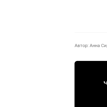
Автор:
Анна Си
Ч