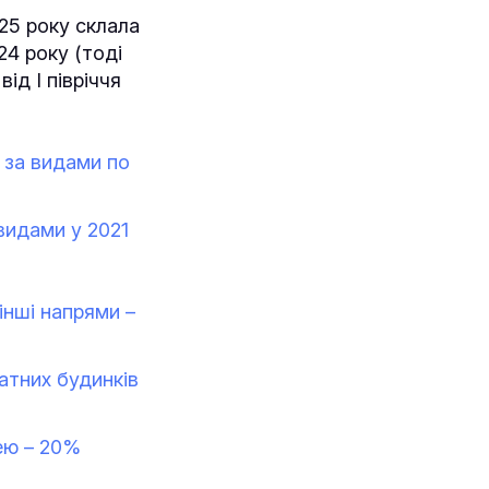
025 року склала
24 року (тоді
ід І півріччя
 за видами по
видами у 2021
інші напрями –
атних будинків
ею – 20%