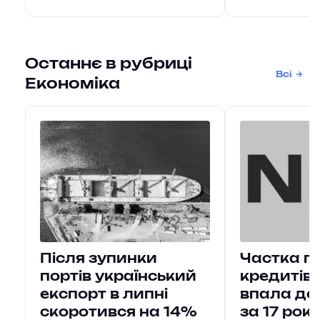
Останнє в рубриці
Всі
Економіка
Після зупинки
Частка п
портів український
кредитів 
експорт в липні
впала до
скоротився на 14%
за 17 рокі