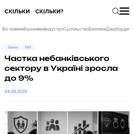
Скільки-скільки? — Медіа про суспільні дані
Введіть
Почати 
Всі новини
Економіка
Індустрії
Суспільство
Безпека
Дашборди
Банки
НБУ
Частка небанківського
сектору в Україні зросла
до 9%
04.06.2026
соцмережах