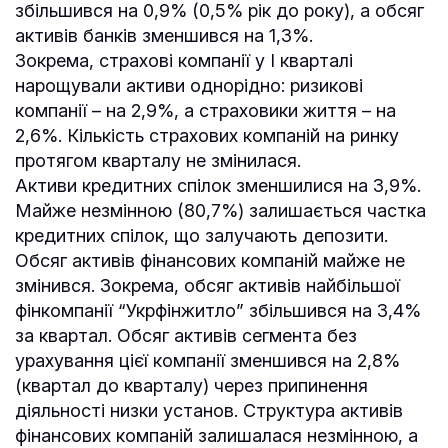
збільшився на 0,9% (0,5% рік до року), а обсяг
активів банків зменшився на 1,3%.
Зокрема, страхові компанії у І кварталі
нарощували активи однорідно: ризикові
компанії – на 2,9%, а страховики життя – на
2,6%. Кількість страхових компаній на ринку
протягом кварталу не змінилася.
Активи кредитних спілок зменшилися на 3,9%.
Майже незмінною (80,7%) залишається частка
кредитних спілок, що залучають депозити.
Обсяг активів фінансових компаній майже не
змінився. Зокрема, обсяг активів найбільшої
фінкомпанії “Укрфінжитло” збільшився на 3,4%
за квартал. Обсяг активів сегмента без
урахування цієї компанії зменшився на 2,8%
(квартал до кварталу) через припинення
діяльності низки установ. Структура активів
фінансових компаній залишалася незмінною, а