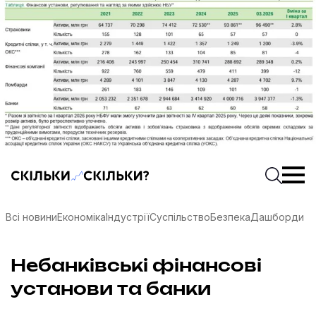
Скільки-скільки? — Медіа про суспільні дані
Введіть
Почати 
Всі новини
Економіка
Індустрії
Суспільство
Безпека
Дашборди
Небанківські фінансові
соцмережах
установи та банки