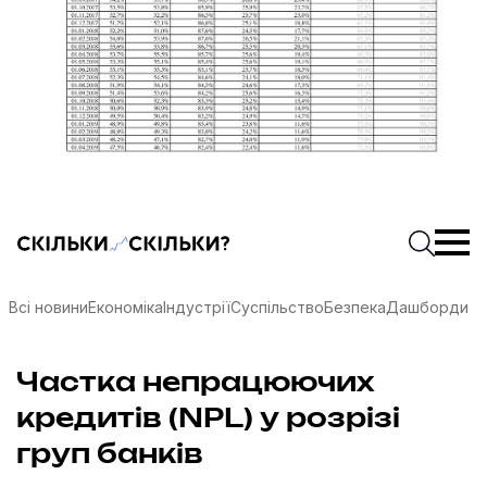
Скільки-скільки? — Медіа про суспільні дані
Введіть
Почати 
Всі новини
Економіка
Індустрії
Суспільство
Безпека
Дашборди
Частка непрацюючих
кредитів (NPL) у розрізі
груп банків