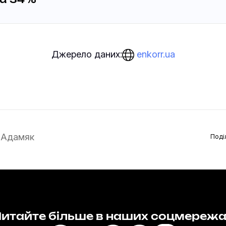
на 34%
enkorr.ua
Джерело даних:
 Адамяк
Поді
итайте більше в наших соцмереж