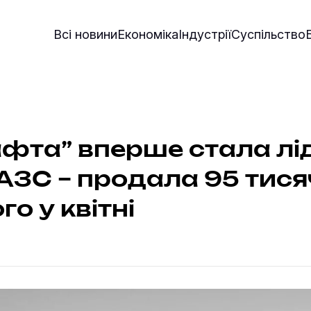
Всі новини
Економіка
Індустрії
Суспільство
фта” вперше стала л
АЗС – продала 95 тися
о у квітні