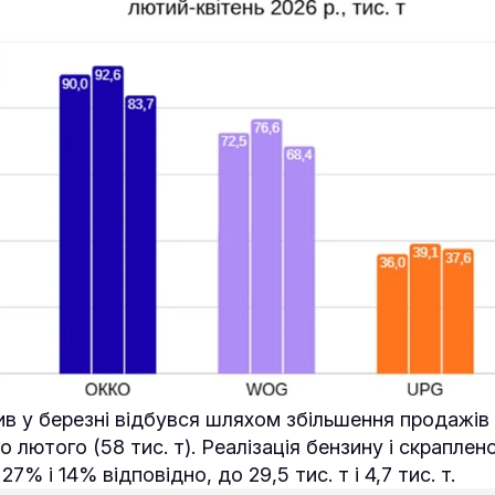
в у березні відбувся шляхом збільшення продажів
 лютого (58 тис. т). Реалізація бензину і скраплен
7% і 14% відповідно, до 29,5 тис. т і 4,7 тис. т.