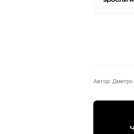
зросли 
Автор:
Дмитро
Ч