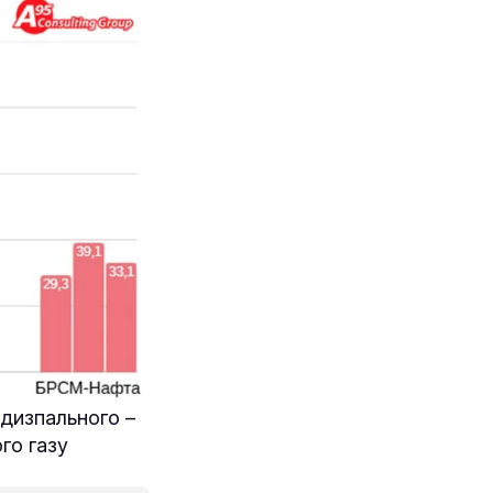
 дизпального –
ого газу