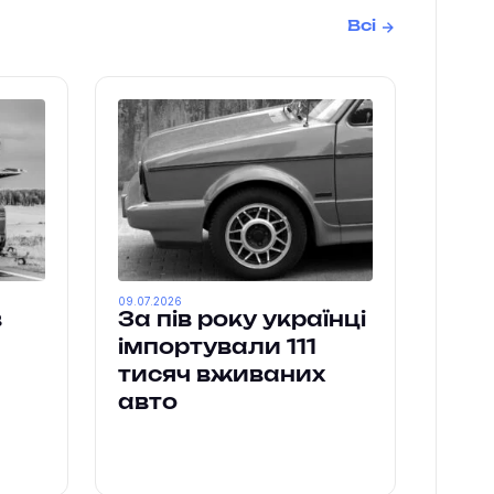
Всі
09.07.2026
в
За пів року українці
імпортували 111
тисяч вживаних
авто