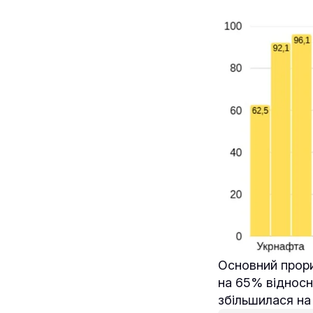
Основний прори
на 65% відносно
збільшилася на 2