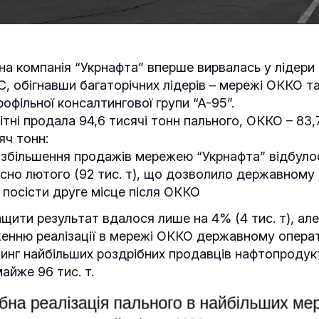
вна компанія “Укрнафта” вперше вирвалась у лідери
С, обігнавши багаторічних лідерів – мережі ОККО 
рофільної консалтингової групи “А-95”.
ітні продала 94,6 тисячі тонн пального, ОККО – 83,7
яч тонн:
 збільшення продажів мережею “Укрнафта” відбулос
сно лютого (92 тис. т), що дозволило державному
 посісти друге місце після ОККО
ращити результат вдалося лише на 4% (4 тис. т), але
женню реалізації в мережі ОККО державному опера
инг найбільших роздрібних продавців нафтопродукті
айже 96 тис. т.