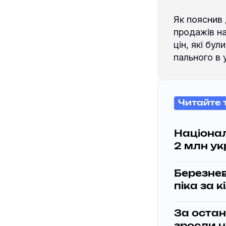
Як пояснив 
продажів н
цін, які бу
пального в 
Читайте 
Націона
2 млн ук
Березнев
піка за к
За остан