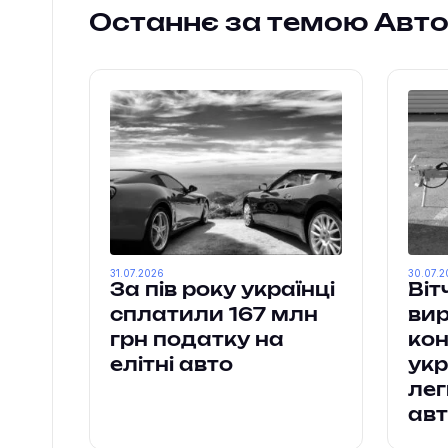
Останнє за темою Авт
31.07.2026
30.07.2
За пів року українці
Віт
сплатили 167 млн
ви
грн податку на
ко
елітні авто
укр
лег
авт