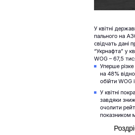
У квітні держа
пального на АЗ
свідчать дані п
“Укрнафта” у кв
WOG – 67,5 тис
Уперше різке
на 48% відно
обійти WOG і
У квітні пок
завдяки зни
очолити рейт
показником м