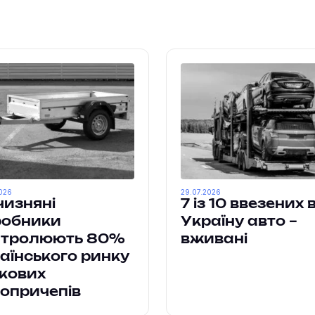
о
026
29.07.2026
чизняні
7 із 10 ввезених 
робники
Україну авто –
нтролюють 80%
вживані
аїнського ринку
кових
опричепів