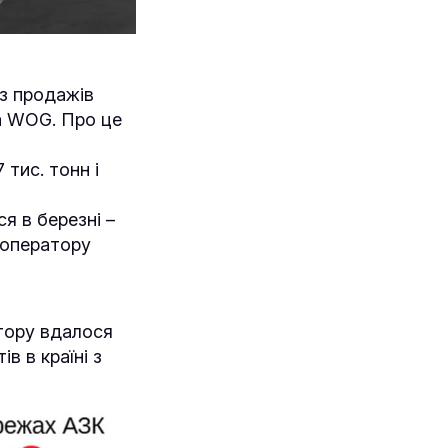
 з продажів
та WOG. Про це
 тис. тонн і
я в березні –
 оператору
тору вдалося
в в країні з