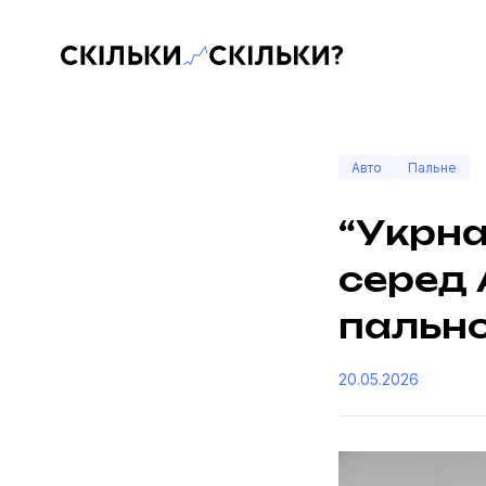
Скільки-скільки? — Медіа про суспільні дані
Авто
Пальне
“Укрна
серед 
пальног
20.05.2026