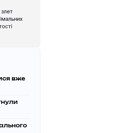
 злет
імальних
тості
ися вже
гнули
пального