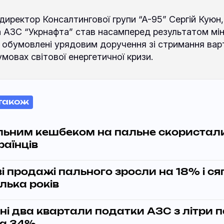
директор Консалтингової групи “А-95” Сергій Куюн,
а АЗС “Укрнафта” став насамперед результатом мін
ли обумовлені урядовим доручення зі стримання вар
умовах світової енергетичної кризи.
також
льним кешбеком на пальне скористал
раїнців
і продажі пального зросли на 18% і ся
ілька років
ні два квартали податки АЗС з літри 