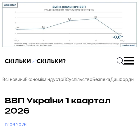
Скільки-скільки? — Медіа про суспільні дані
Введіть
Почати 
Всі новини
Економіка
Індустрії
Суспільство
Безпека
Дашборди
ВВП України 1 квартал
2026
12.06.2026
соцмережах