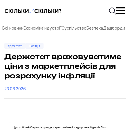
Скільки-скільки? — Медіа про суспільні дані
Введіть
Почати 
Всі новини
Економіка
Індустрії
Суспільство
Безпека
Дашборди
Держстат
Інфляція
Держстат враховуватиме
ціни з маркетплейсів для
розрахунку інфляції
23.06.2026
соцмережах