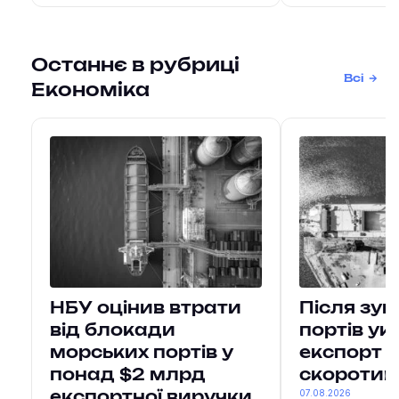
Останнє в рубриці
Всі
Економіка
НБУ оцінив втрати
Після зу
від блокади
портів ук
морських портів у
експорт в
понад $2 млрд
скоротив
07.08.2026
експортної виручки