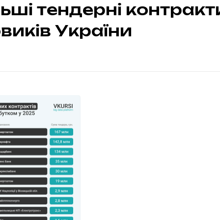
ьші тендерні контракт
виків України