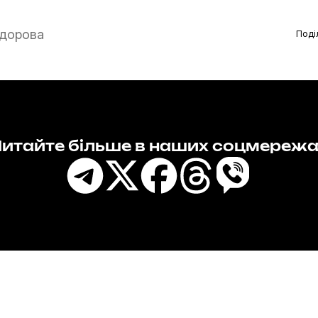
дорова
Поді
итайте більше в наших соцмереж