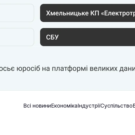
Всі новини
Економіка
Індустрії
Суспільство