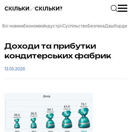
Скільки-скільки? — Медіа про суспільні дані
Введіть
Почати 
Всі новини
Економіка
Індустрії
Суспільство
Безпека
Дашборди
Доходи та прибутки
кондитерських фабрик
13.05.2026