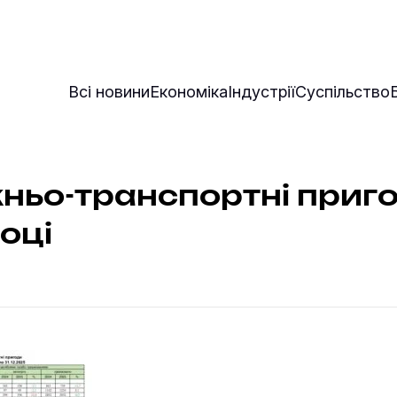
Всі новини
Економіка
Індустрії
Суспільство
ьо-транспортні приго
оці