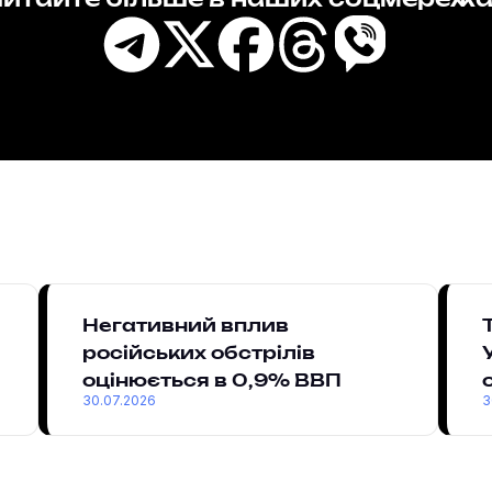
итайте більше в наших соцмереж
Негативний вплив
російських обстрілів
оцінюється в 0,9% ВВП
30.07.2026
3