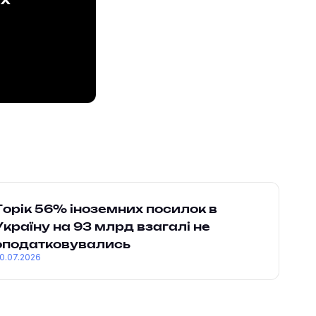
ах
Торік 56% іноземних посилок в
Україну на 93 млрд взагалі не
оподатковувались
0.07.2026