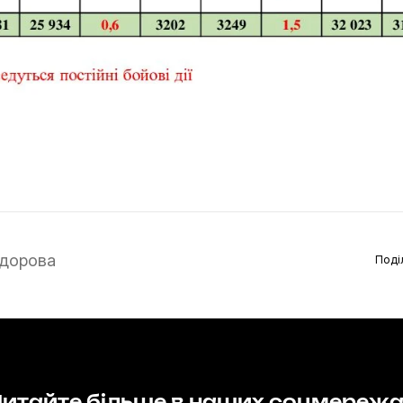
дорова
Поді