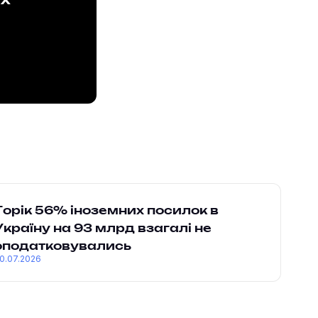
ах
Торік 56% іноземних посилок в
Україну на 93 млрд взагалі не
оподатковувались
0.07.2026