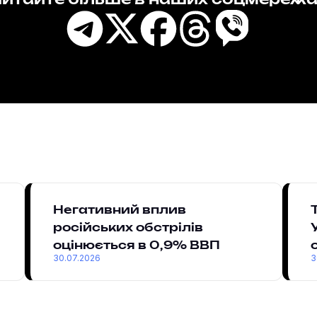
итайте більше в наших соцмереж
Негативний вплив
російських обстрілів
оцінюється в 0,9% ВВП
30.07.2026
3