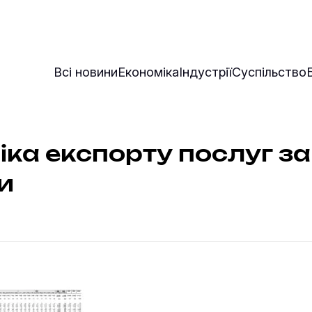
Всі новини
Економіка
Індустрії
Суспільство
ка експорту послуг за
и