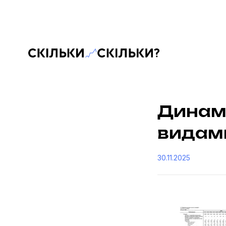
Скільки-скільки? — Медіа про суспільні дані
Динамі
видам
30.11.2025