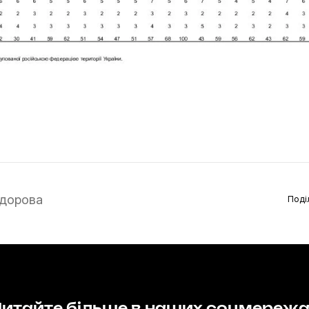
дорова
Поді