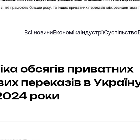
Всі новини
Економіка
Індустрії
Суспільство
ка обсягів приватних
их переказів в Україну
2024 роки