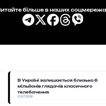
итайте більше в наших соцмереж
В Україні залишається близько 6
мільйонів глядачів класичного
телебачення
31.07.2026