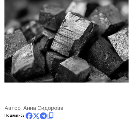
Автор:
Анна Сидорова
Поділитись: