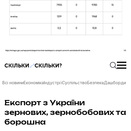
Скільки-скільки? — Медіа про суспільні дані
Введіть
Почати 
Всі новини
Економіка
Індустрії
Суспільство
Безпека
Дашборди
Експорт з України
зернових, зернобобових та
борошна