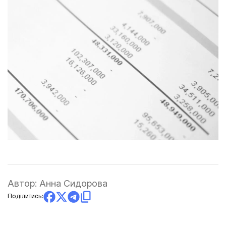
Автор:
Анна Сидорова
Поділитись: