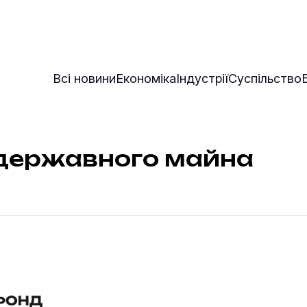
Всі новини
Економіка
Індустрії
Суспільство
державного майна