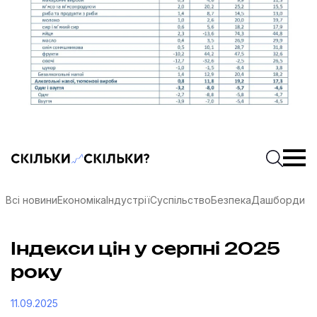
Скільки-скільки? — Медіа про суспільні дані
Введіть
Почати 
Всі новини
Економіка
Індустрії
Суспільство
Безпека
Дашборди
Індекси цін у серпні 2025
року
11.09.2025