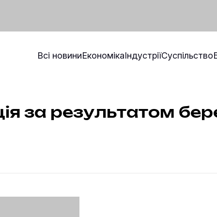
Всі новини
Економіка
Індустрії
Суспільство
ія за результатом бер