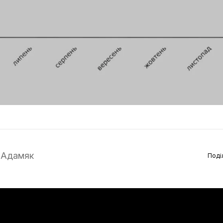
 Адамяк
Поді