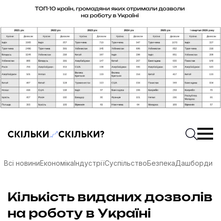
Скільки-скільки? — Медіа про суспільні дані
Введіть
Почати 
Всі новини
Економіка
Індустрії
Суспільство
Безпека
Дашборди
Кількість виданих дозволів
соцмережах
на роботу в Україні