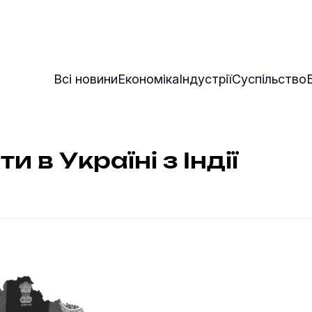
Всі новини
Економіка
Індустрії
Суспільство
и в Україні з Індії