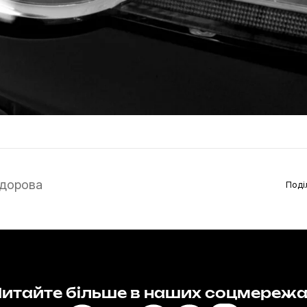
дорова
Поді
итайте більше в наших соцмереж