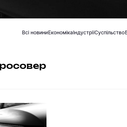
Всі новини
Економіка
Індустрії
Суспільство
кросовер