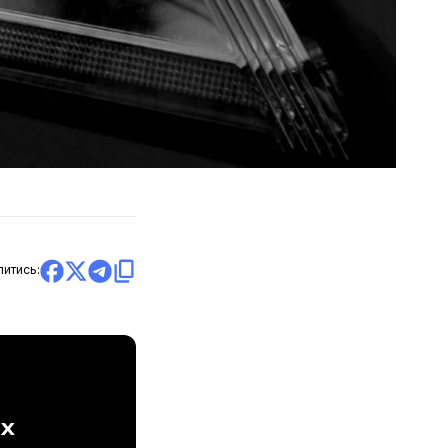
литись:
ах