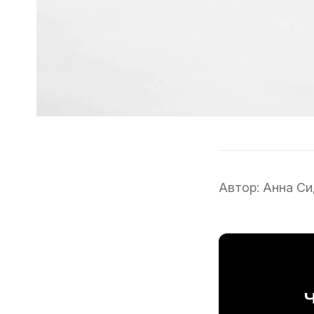
Автор:
Анна Си
Ч