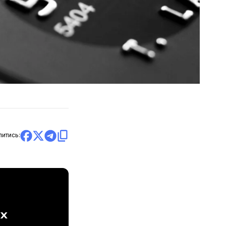
литись:
ах