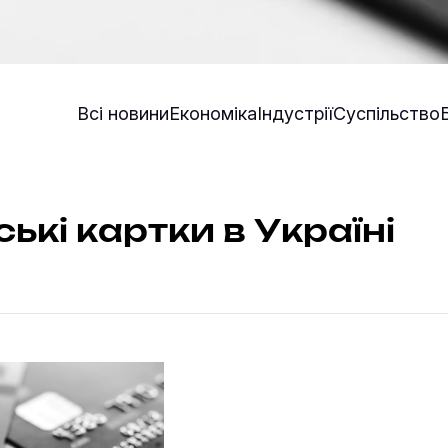
Всі новини
Економіка
Індустрії
Суспільство
ські картки в Україні