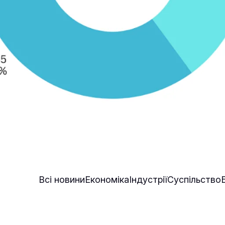
Всі новини
Економіка
Індустрії
Суспільство