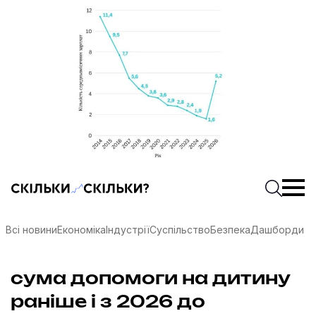
Скільки-скільки? — Медіа про суспільні дані
Введіть
Почати 
Всі новини
Економіка
Індустрії
Суспільство
Безпека
Дашборди
сума допомоги на дитину
соцмережах
раніше і з 2026 до