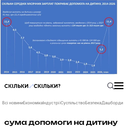
Скільки-скільки? — Медіа про суспільні дані
Введіть
Почати 
Всі новини
Економіка
Індустрії
Суспільство
Безпека
Дашборди
соцмережах
сума допомоги на дитину