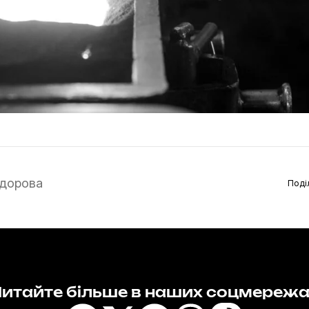
дорова
Поді
итайте більше в наших соцмереж