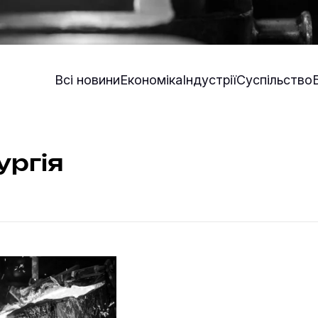
Всі новини
Економіка
Індустрії
Суспільство
ргія