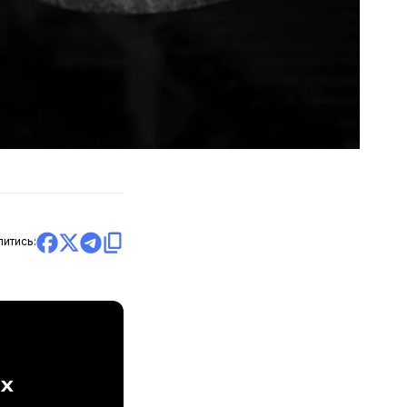
литись:
ах