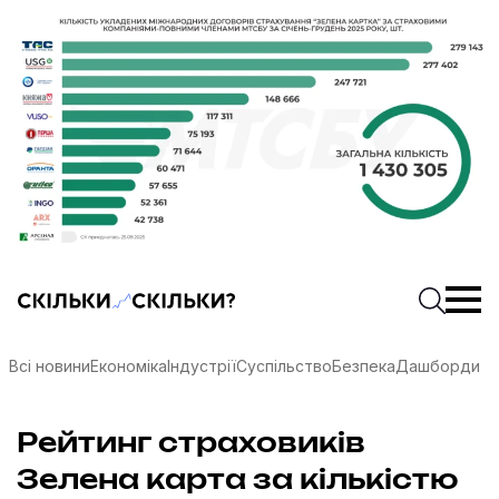
Скільки-скільки? — Медіа про суспільні дані
Введіть
Почати 
Всі новини
Економіка
Індустрії
Суспільство
Безпека
Дашборди
Рейтинг страховиків
соцмережах
Зелена карта за кількістю