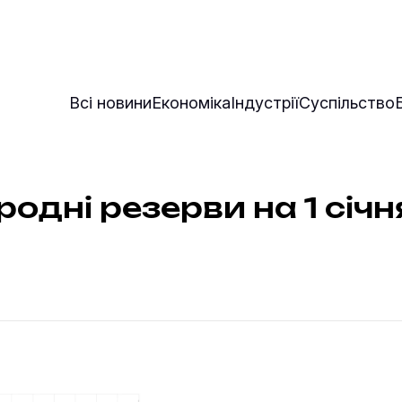
Всі новини
Економіка
Індустрії
Суспільство
одні резерви на 1 січ