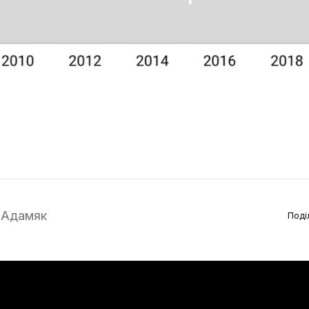
 Адамяк
Поді