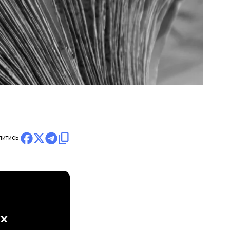
литись:
ах