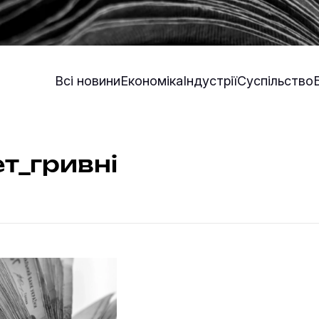
Всі новини
Економіка
Індустрії
Суспільство
т_гривні