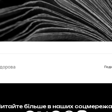
дорова
Поді
итайте більше в наших соцмереж