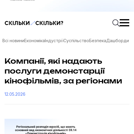
Скільки-скільки? — Медіа про суспільні дані
Введіть
Почати 
Всі новини
Економіка
Індустрії
Суспільство
Безпека
Дашборди
Компанії, які надають
послуги демонстарції
кінофільмів, за регіонами
12.05.2026