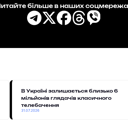
итайте більше в наших соцмереж
В Україні залишається близько 6
мільйонів глядачів класичного
телебачення
31.07.2026