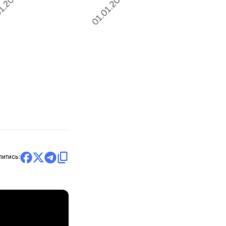
литись: