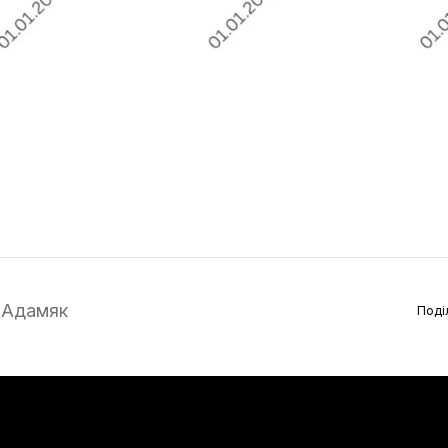
 Адамяк
Поді