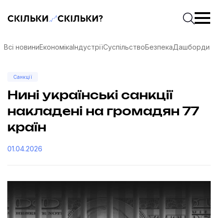
Скільки-скільки? — Медіа про суспільні дані
Введіть
Почати 
Всі новини
Економіка
Індустрії
Суспільство
Безпека
Дашборди
Санкції
Нині українські санкції
накладені на громадян 77
країн
01.04.2026
соцмережах