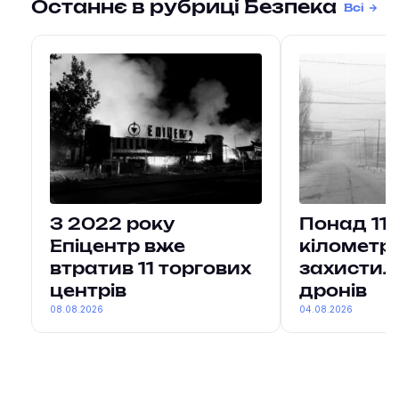
Останнє в рубриці Безпека
Всі
З 2022 року
Понад 11
Епіцентр вже
кілометри
втратив 11 торгових
захистил
центрів
дронів
08.08.2026
04.08.2026