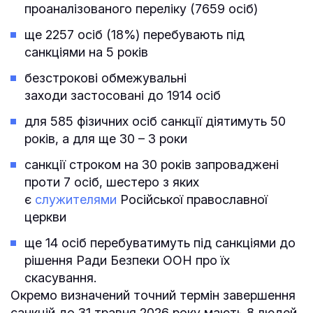
проаналізованого переліку (7659 осіб)
ще 2257 осіб (18%) перебувають під
санкціями на 5 років
безстрокові обмежувальні
заходи застосовані до 1914 осіб
для 585 фізичних осіб санкції діятимуть 50
років, а для ще 30 – 3 роки
санкції строком на 30 років запроваджені
проти 7 осіб, шестеро з яких
є
служителями
Російської православної
церкви
ще 14 осіб перебуватимуть під санкціями до
рішення Ради Безпеки ООН про їх
скасування.
Окремо визначений точний термін завершення
санкцій до 31 травня 2026 року мають 8 людей.