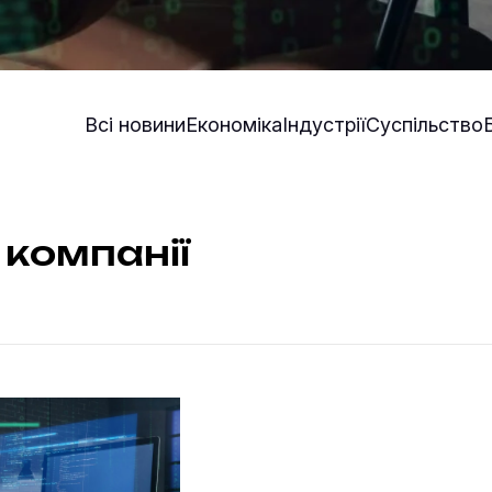
Всі новини
Економіка
Індустрії
Суспільство
 компанії