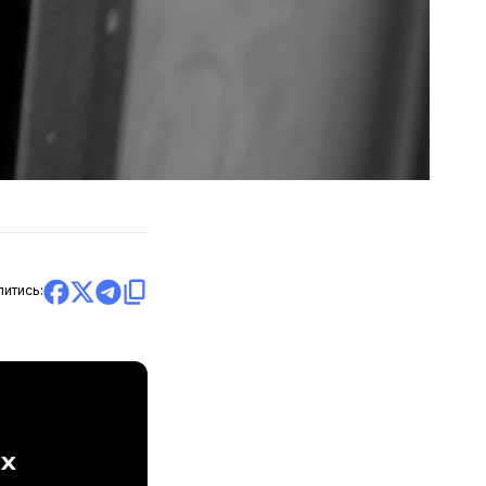
литись:
ах