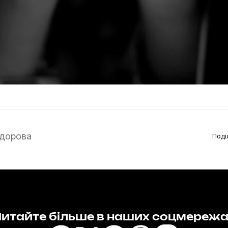
дорова
Поді
итайте більше в наших соцмереж