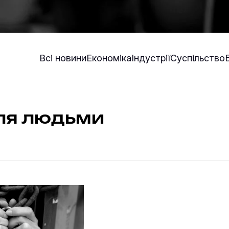
Всі новини
Економіка
Індустрії
Суспільство
ля людьми