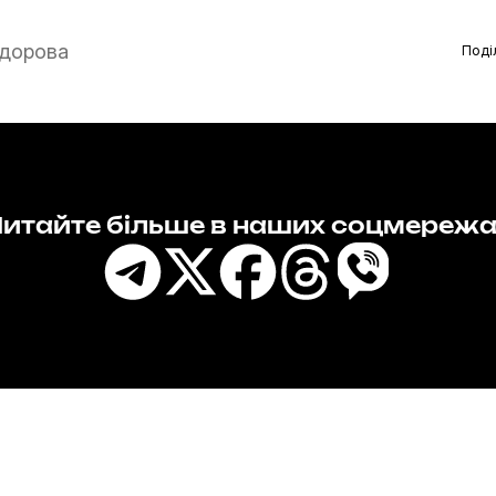
дорова
Поді
итайте більше в наших соцмереж