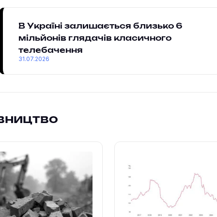
В Україні залишається близько 6
мільйонів глядачів класичного
телебачення
31.07.2026
івництво