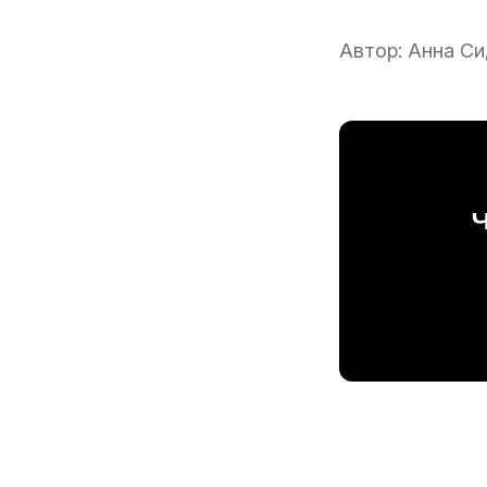
Автор:
Анна Си
Ч