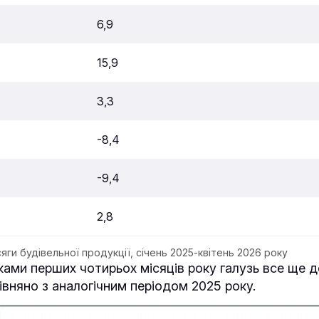
6,9
15,9
3,3
-8,4
-9,4
2,8
яги будівельної продукції, січень 2025-квітень 2026 року
мками перших чотирьох місяців року галузь все ще 
івняно з аналогічним періодом 2025 року.