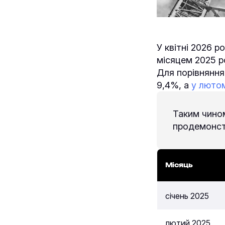
У квітні 2026 р
місяцем 2025 р
Для порівняння
9,4%, а
у люто
Таким чином
продемонстр
Місяць
січень 2025
лютий 2025