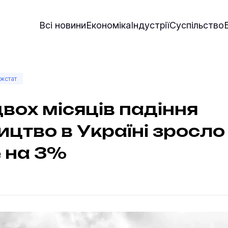
Всі новини
Економіка
Індустрії
Суспільство
жстат
двох місяців падіння
ицтво в Україні зросло
 на 3%