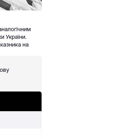
 аналогічним
и України.
казника на
нову