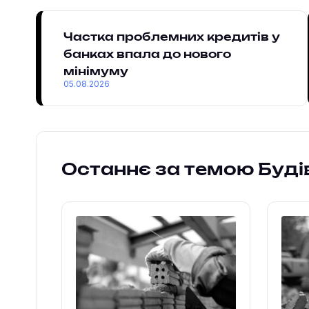
Частка проблемних кредитів у
банках впала до нового
мінімуму
05.08.2026
Останнє за темою Буд