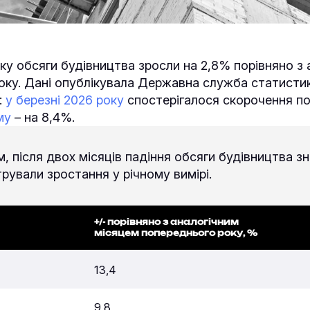
оку обсяги будівництва зросли на 2,8% порівняно з
оку. Дані опублікувала Державна служба статистик
:
у березні 2026 року
спостерігалося скорочення по
му
– на 8,4%.
, після двох місяців падіння обсяги будівництва з
ували зростання у річному вимірі.
+/- порівняно з аналогічним
місяцем попереднього року, %
13,4
9,8