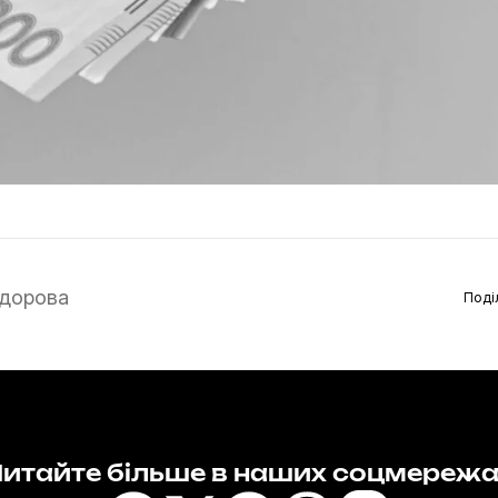
дорова
Поді
итайте більше в наших соцмереж