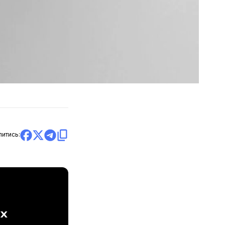
литись:
ах