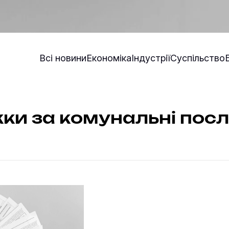
Всі новини
Економіка
Індустрії
Суспільство
ки за комунальні пос