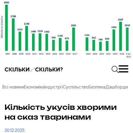
Скільки-скільки? — Медіа про суспільні дані
Введіть
Почати 
Всі новини
Економіка
Індустрії
Суспільство
Безпека
Дашборди
Кількість укусів хворими
на сказ тваринами
соцмережах
30.12.2025