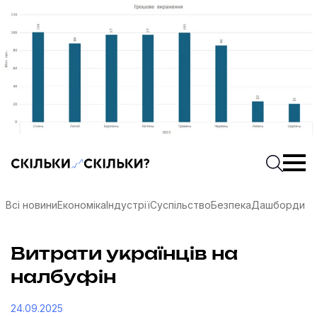
Скільки-скільки? — Медіа про суспільні дані
Введіть
Почати 
Всі новини
Економіка
Індустрії
Суспільство
Безпека
Дашборди
Витрати українців на
налбуфін
соцмережах
24.09.2025