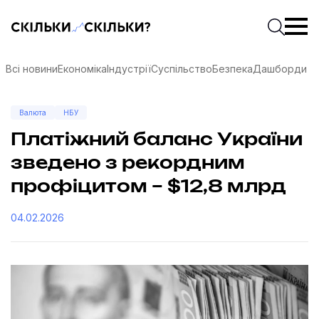
Скільки-скільки? — Медіа про суспільні дані
Введіть
Почати 
Всі новини
Економіка
Індустрії
Суспільство
Безпека
Дашборди
Валюта
НБУ
Платіжний баланс України
зведено з рекордним
профіцитом – $12,8 млрд
04.02.2026
соцмережах