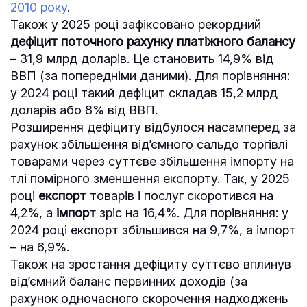
201
0
року
.
Також у 2025 році зафіксовано рекордний
дефіцит поточного рахунку платіжного балансу
– 31,9 млрд доларів. Це становить 14,9% від
ВВП (за попередніми даними). Для порівняння:
у 2024 році такий дефіцит складав 15,2 млрд
доларів або 8% від ВВП.
Розширення дефіциту відбулося насамперед за
рахунок збільшення від’ємного сальдо торгівлі
товарами через суттєве збільшення імпорту на
тлі помірного зменшення експорту. Так, у 2025
році
експорт
товарів і послуг скоротився на
4,2%, а
імпорт
зріс на 16,4%. Для порівняння: у
2024 році експорт збільшився на 9,7%, а імпорт
– на 6,9%.
Також на зростання дефіциту суттєво вплинув
від’ємний баланс первинних доходів (за
рахунок одночасного скорочення надходжень