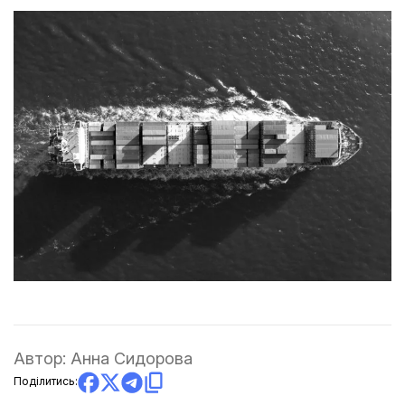
Автор:
Анна Сидорова
Поділитись: