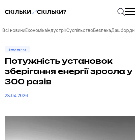
Скільки-скільки? — Медіа про суспільні дані
Введіть
Почати 
Всі новини
Економіка
Індустрії
Суспільство
Безпека
Дашборди
Енергетика
Потужність установок
зберігання енергії зросла у
300 разів
28.04.2026
соцмережах