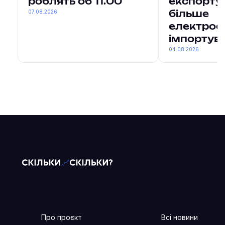
роблять об 11.00
експорту
07.08.2026
більше
електроен
імпортув
04.08.2026
Про проєкт
Всі новини