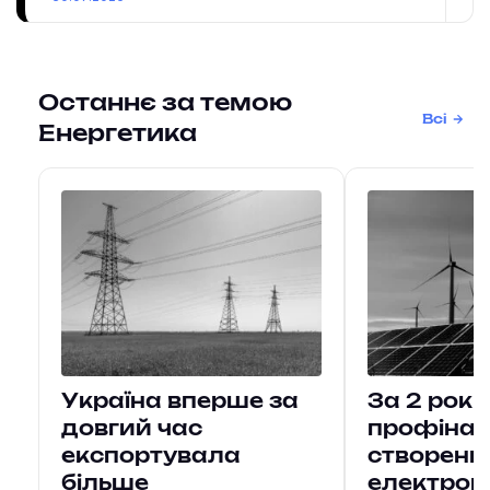
Останнє за темою
Всі
Енергетика
Україна вперше за
За 2 рок
довгий час
профіна
експортувала
створення
більше
електроге