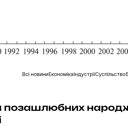
Всі новини
Економіка
Індустрії
Суспільство
а позашлюбних народж
і