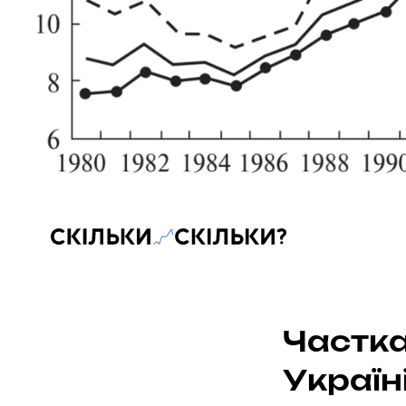
Скільки-скільки? — Медіа про суспільні дані
Частк
Україн