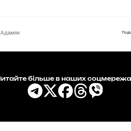
 Адамяк
Поді
итайте більше в наших соцмереж